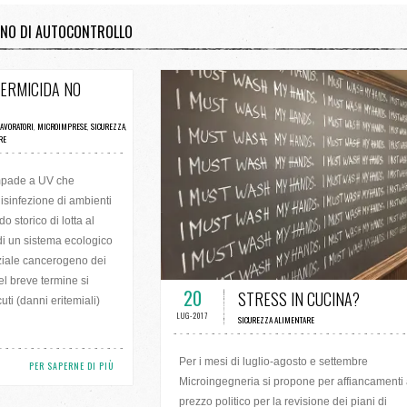
IANO DI AUTOCONTROLLO
/ 0 VOTI
ERMICIDA NO
AVORATORI
,
MICROIMPRESE
,
SICUREZZA
,
RE
mpade a UV che
isinfezione di ambienti
o storico di lotta al
 di un sistema ecologico
enziale cancerogeno dei
0 COMMENTI / 0 VOTI
l breve termine si
20
STRESS IN CUCINA?
ti (danni eritemiali)
LUG-2017
SICUREZZA ALIMENTARE
Per i mesi di luglio-agosto e settembre
PER SAPERNE DI PIÙ
Microingegneria si propone per affiancamenti
prezzo politico per la revisione dei piani di