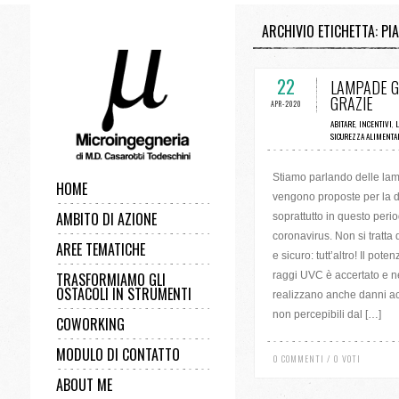
ARCHIVIO ETICHETTA: P
0 COMMENTI 
22
LAMPADE G
GRAZIE
APR-2020
ABITARE
,
INCENTIVI
,
L
SICUREZZA ALIMENTA
Stiamo parlando delle la
HOME
vengono proposte per la d
AMBITO DI AZIONE
soprattutto in questo period
coronavirus. Non si tratta
AREE TEMATICHE
e sicuro: tutt’altro! Il pot
TRASFORMIAMO GLI
raggi UVC è accertato e ne
OSTACOLI IN STRUMENTI
realizzano anche danni acu
non percepibili dal […]
COWORKING
MODULO DI CONTATTO
0 COMMENTI / 0 VOTI
ABOUT ME