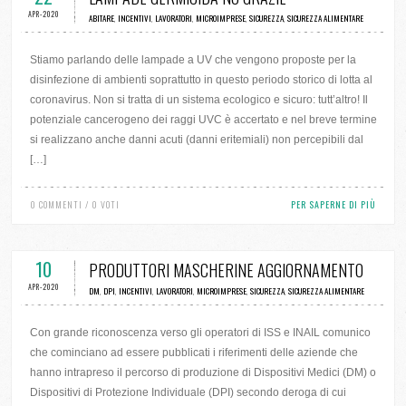
APR-2020
ABITARE
,
INCENTIVI
,
LAVORATORI
,
MICROIMPRESE
,
SICUREZZA
,
SICUREZZA ALIMENTARE
Stiamo parlando delle lampade a UV che vengono proposte per la
disinfezione di ambienti soprattutto in questo periodo storico di lotta al
coronavirus. Non si tratta di un sistema ecologico e sicuro: tutt’altro! Il
potenziale cancerogeno dei raggi UVC è accertato e nel breve termine
si realizzano anche danni acuti (danni eritemiali) non percepibili dal
[…]
0 COMMENTI / 0 VOTI
PER SAPERNE DI PIÙ
10
PRODUTTORI MASCHERINE AGGIORNAMENTO
APR-2020
DM
,
DPI
,
INCENTIVI
,
LAVORATORI
,
MICROIMPRESE
,
SICUREZZA
,
SICUREZZA ALIMENTARE
Con grande riconoscenza verso gli operatori di ISS e INAIL comunico
che cominciano ad essere pubblicati i riferimenti delle aziende che
hanno intrapreso il percorso di produzione di Dispositivi Medici (DM) o
Dispositivi di Protezione Individuale (DPI) secondo deroga di cui