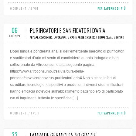
0 COMMENTI / 8 VOTI
PER SAPERNE DI PIÙ
06
PURIFICATORI E SANIFICATORI D’ARIA
MAG-2020
ABITARE
,
COWORKING
,
LAVORATORI
,
MICROIMPRESE
,
SICUREZZA
,
SICUREZZA ALIMENTARE
Dopo lunga e ponderata analisi dell’emergente mercato di purificatori
e sanificatori d’aria mi sento di condividere quanto indagato e ben
collezionato da Altroconsumo alla seguente pagina:
https://www.altroconsumo.it/salute/cura-della-
persona/news/coronavirus-purificatori-aria# Non si tratta infatti di
screditare tecnologie, dispositivi o produttori: i diversi sistemi illustrati
hanno efficacia notevole sull’abbattimento batterico e/o di particolato
e/o di inquinanti, tuttavia le specifiche […]
0 COMMENTI / 1 VOTI
PER SAPERNE DI PIÙ
22
LAMPADE GERMICIDA NO GRAZIE