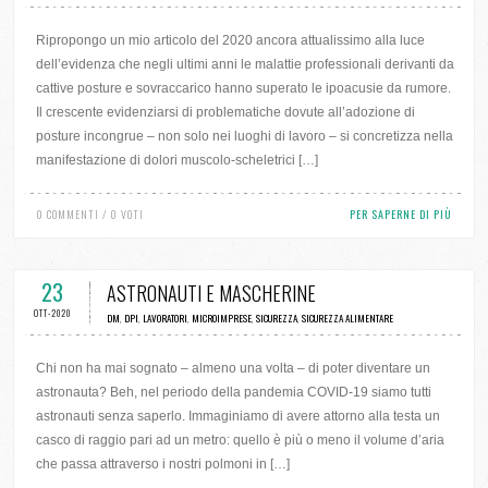
Ripropongo un mio articolo del 2020 ancora attualissimo alla luce
dell’evidenza che negli ultimi anni le malattie professionali derivanti da
cattive posture e sovraccarico hanno superato le ipoacusie da rumore.
Il crescente evidenziarsi di problematiche dovute all’adozione di
posture incongrue – non solo nei luoghi di lavoro – si concretizza nella
manifestazione di dolori muscolo-scheletrici […]
0 COMMENTI / 0 VOTI
PER SAPERNE DI PIÙ
23
ASTRONAUTI E MASCHERINE
OTT-2020
DM
,
DPI
,
LAVORATORI
,
MICROIMPRESE
,
SICUREZZA
,
SICUREZZA ALIMENTARE
Chi non ha mai sognato – almeno una volta – di poter diventare un
astronauta? Beh, nel periodo della pandemia COVID-19 siamo tutti
astronauti senza saperlo. Immaginiamo di avere attorno alla testa un
casco di raggio pari ad un metro: quello è più o meno il volume d’aria
che passa attraverso i nostri polmoni in […]