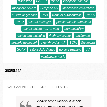
ginnastica
HACCP
igiene
Ingegnere nomade
Ingegnere Solista
Lampade UV
Mascherine chirurgiche
misure di gestione
OSA
piano di autocontrollo
PM2.5
PM10
posture incongrue
problematiche ambientali
quel bicchiere mezzo pieno
rintracciabilità
rischio idrogeologico
rischi sul lavoro
sanificatori
scarichi domestici
scarichi industriali
SCIA
Sicurezza
SUAP
Tutela delle Acque
uomo vitruviano
UV
valutazione rischi
SICUREZZA
VALUTAZIONE RISCHI – MISURE DI GESTIONE
Analisi delle situazioni di rischio
residuo, revisione ed integrazione