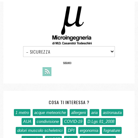
SEGUICI
COSA TI INTERESSA ?
1 metro
acque meteoriche
allergeni
aria
astronauta
AUA
condivisione
COVID-19
D.Lgs 81_2008
dolori muscolo scheletrici
DPI
ergonomia
fognature