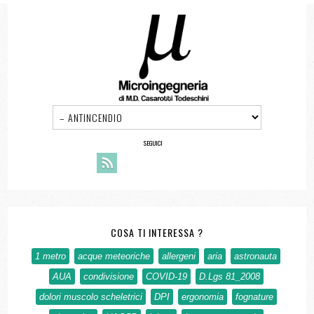
SEGUICI
COSA TI INTERESSA ?
1 metro
acque meteoriche
allergeni
aria
astronauta
AUA
condivisione
COVID-19
D.Lgs 81_2008
dolori muscolo scheletrici
DPI
ergonomia
fognature