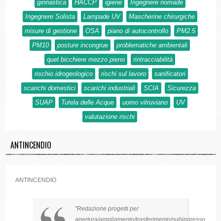
ginnastica
HACCP
igiene
Ingegnere nomade
Ingegnere Solista
Lampade UV
Mascherine chirurgiche
misure di gestione
OSA
piano di autocontrollo
PM2.5
PM10
posture incongrue
problematiche ambientali
quel bicchiere mezzo pieno
rintracciabilità
rischio idrogeologico
rischi sul lavoro
sanificatori
scarichi domestici
scarichi industriali
SCIA
Sicurezza
SUAP
Tutela delle Acque
uomo vitruviano
UV
valutazione rischi
ANTINCENDIO
ANTINCENDIO
Redazione progetti per
apertura/ampliamento/trasferimento/subingresso