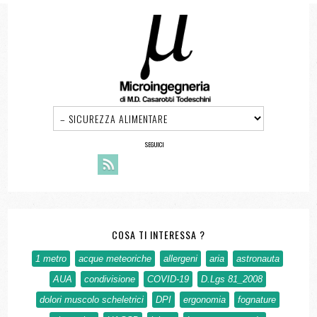
SEGUICI
COSA TI INTERESSA ?
1 metro
acque meteoriche
allergeni
aria
astronauta
AUA
condivisione
COVID-19
D.Lgs 81_2008
dolori muscolo scheletrici
DPI
ergonomia
fognature