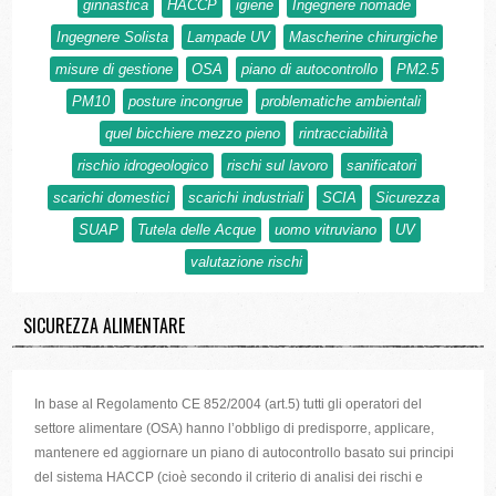
ginnastica
HACCP
igiene
Ingegnere nomade
Ingegnere Solista
Lampade UV
Mascherine chirurgiche
misure di gestione
OSA
piano di autocontrollo
PM2.5
PM10
posture incongrue
problematiche ambientali
quel bicchiere mezzo pieno
rintracciabilità
rischio idrogeologico
rischi sul lavoro
sanificatori
scarichi domestici
scarichi industriali
SCIA
Sicurezza
SUAP
Tutela delle Acque
uomo vitruviano
UV
valutazione rischi
SICUREZZA ALIMENTARE
In base al Regolamento CE 852/2004 (art.5) tutti gli operatori del
settore alimentare (OSA) hanno l’obbligo di predisporre, applicare,
mantenere ed aggiornare un piano di autocontrollo basato sui principi
del sistema HACCP (cioè secondo il criterio di analisi dei rischi e