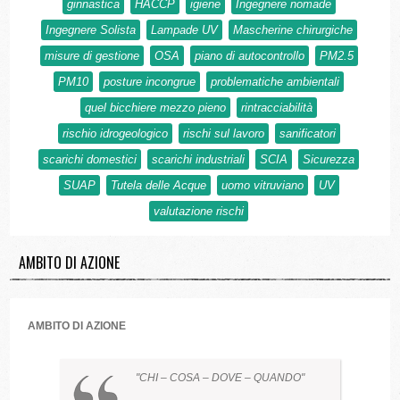
ginnastica
HACCP
igiene
Ingegnere nomade
Ingegnere Solista
Lampade UV
Mascherine chirurgiche
misure di gestione
OSA
piano di autocontrollo
PM2.5
PM10
posture incongrue
problematiche ambientali
quel bicchiere mezzo pieno
rintracciabilità
rischio idrogeologico
rischi sul lavoro
sanificatori
scarichi domestici
scarichi industriali
SCIA
Sicurezza
SUAP
Tutela delle Acque
uomo vitruviano
UV
valutazione rischi
AMBITO DI AZIONE
AMBITO DI AZIONE
CHI – COSA – DOVE – QUANDO