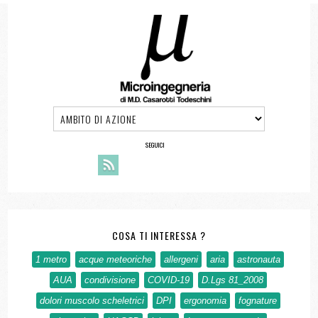
SEGUICI
COSA TI INTERESSA ?
1 metro
acque meteoriche
allergeni
aria
astronauta
AUA
condivisione
COVID-19
D.Lgs 81_2008
dolori muscolo scheletrici
DPI
ergonomia
fognature