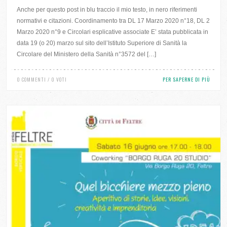
Anche per questo post in blu traccio il mio testo, in nero riferimenti
normativi e citazioni. Coordinamento tra DL 17 Marzo 2020 n°18, DL 2
Marzo 2020 n°9 e Circolari esplicative associate E’ stata pubblicata in
data 19 (o 20) marzo sul sito dell’Istituto Superiore di Sanità la
Circolare del Ministero della Sanità n°3572 del […]
0 COMMENTI / 0 VOTI
PER SAPERNE DI PIÙ