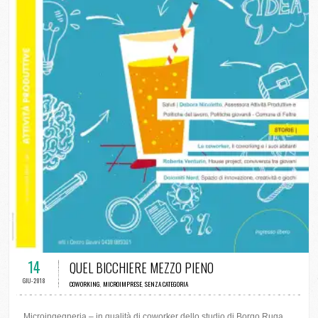
0 COMMENTI / 0 VOTI
14
QUEL BICCHIERE MEZZO PIENO
GIU-2018
COWORKING
,
MICROIMPRESE
,
SENZA CATEGORIA
Microingegneria – in qualità di coworker dello studio di Borgo Ruga